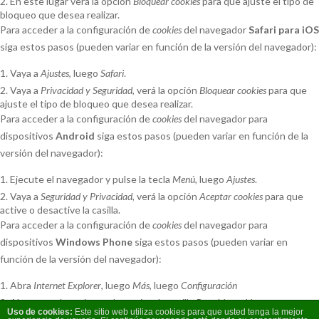
En este lugar verá la opción
Bloquear cookies
para que ajuste el tipo de
bloqueo que desea realizar.
Para acceder a la configuración de
cookies
del navegador
Safari para iOS
siga estos pasos (pueden variar en función de la versión del navegador):
Vaya a
Ajustes
, luego
Safari
.
Vaya a
Privacidad y Seguridad
, verá la opción
Bloquear cookies
para que
ajuste el tipo de bloqueo que desea realizar.
Para acceder a la configuración de
cookies
del navegador para
dispositivos
Android
siga estos pasos (pueden variar en función de la
versión del navegador):
Ejecute el navegador y pulse la tecla
Menú
, luego
Ajustes
.
Vaya a
Seguridad y Privacidad
, verá la opción
Aceptar cookies
para que
active o desactive la casilla.
Para acceder a la configuración de
cookies
del navegador para
dispositivos
Windows Phone
siga estos pasos (pueden variar en
función de la versión del navegador):
Abra
Internet Explorer
, luego
Más
, luego
Configuración
Ahora puede activar o desactivar la casilla
Permitir cookies
.
Uso
de
cookies:
Este sitio web utiliza cookies para que usted tenga la mejor