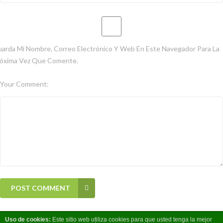
arda Mi Nombre, Correo Electrónico Y Web En Este Navegador Para La
óxima Vez Que Comente.
Your Comment:
POST COMMENT
Uso
de
cookies:
Este sitio web utiliza cookies para que usted tenga la mejor