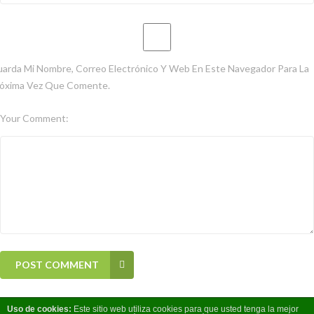
arda Mi Nombre, Correo Electrónico Y Web En Este Navegador Para La
óxima Vez Que Comente.
Your Comment:
POST COMMENT
Uso
de
cookies:
Este sitio web utiliza cookies para que usted tenga la mejor