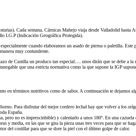
Asturias). Cada semana, Cárnicas Mahejo viaja desde Valladolid hasta As
llo I.G.P (Indicación Geográfica Protegida).
 especialmente cuando elaboramos un asado de pierna o paletilla. Este 
na manera muy contundente.
zo de Castilla un produco tan especial…. unos dirán que se debe a la ra
innegable que una estricta normativa como la que supone la IGP supone 
anto en términos nutritivos como de sabor. A continuación te dejamos a
horno. Para disfrutar del mejor cordero lechal
hay que volver a los oríg
 toda España.
, pero no es imprescinbible) y calentarlo a unos 180º. En una cazuela d
ras y media, en las que se gira la pieza unas tres veces para que se 
or del costillar para que se dore la piel con el último golpe de calor.