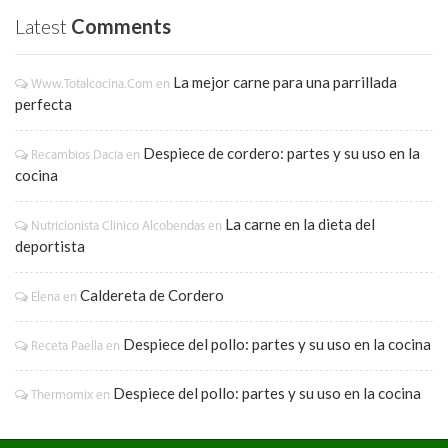
Latest
Comments
La mejor carne para una parrillada
Www.totalcocina.com
en
perfecta
Despiece de cordero: partes y su uso en la
Recambios Dacia
en
cocina
La carne en la dieta del
Nutricionista Clinico Alcobendas
en
deportista
Caldereta de Cordero
Elena
en
Despiece del pollo: partes y su uso en la cocina
Receta Paella
en
Despiece del pollo: partes y su uso en la cocina
Thermomix
en